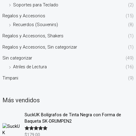
Soportes para Teclado
(2)
Regalos y Accesorios
(15)
Recuerdos (Souvenirs)
(8)
Regalos y Accesorios, Shakers
(1)
Regalos y Accesorios, Sin categorizar
(1)
Sin categorizar
(49)
Atriles de Lectura
(16)
Timpani
(9)
Más vendidos
SuckUK Bolígrafos de Tinta Negra con Forma de
Baqueta SK-DRUMPEN2
$
179.00
Valorado en