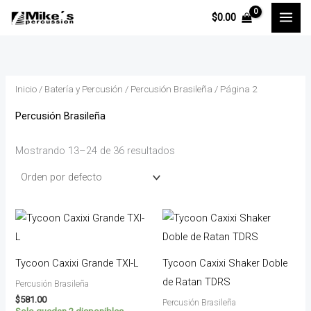
Ir
P
P
$
0.00
al
r
r
contenido
e
e
c
c
Inicio
/
Batería y Percusión
/
Percusión Brasileña
/ Página 2
i
i
o
o
Percusión Brasileña
Mostrando 13–24 de 36 resultados
í
á
n
x
i
i
o
o
Tycoon Caxixi Grande TXI-L
Tycoon Caxixi Shaker Doble
de Ratan TDRS
Percusión Brasileña
$
581.00
Percusión Brasileña