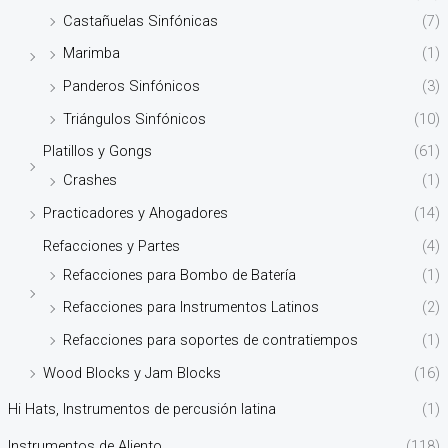
Castañuelas Sinfónicas
(7)
Marimba
(1)
Panderos Sinfónicos
(3)
Triángulos Sinfónicos
(10)
Platillos y Gongs
(61)
Crashes
(1)
Practicadores y Ahogadores
(14)
Refacciones y Partes
(4)
Refacciones para Bombo de Batería
(1)
Refacciones para Instrumentos Latinos
(2)
Refacciones para soportes de contratiempos
(1)
Wood Blocks y Jam Blocks
(16)
Hi Hats, Instrumentos de percusión latina
(1)
Instrumentos de Aliento
(118)