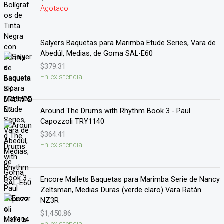
5.00
de 5
Agotado
Salyers Baquetas para Marimba Etude Series, Vara de
Abedúl, Medias, de Goma SAL-E60
$
379.31
En existencia
Around The Drums with Rhythm Book 3 - Paul
Capozzoli TRY1140
$
364.41
En existencia
Encore Mallets Baquetas para Marimba Serie de Nancy
Zeltsman, Medias Duras (verde claro) Vara Ratán
NZ3R
$
1,450.86
En existencia