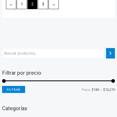
←
1
2
3
→
Filtrar por precio
FILTRAR
Precio:
$180
—
$13,270
Categorías