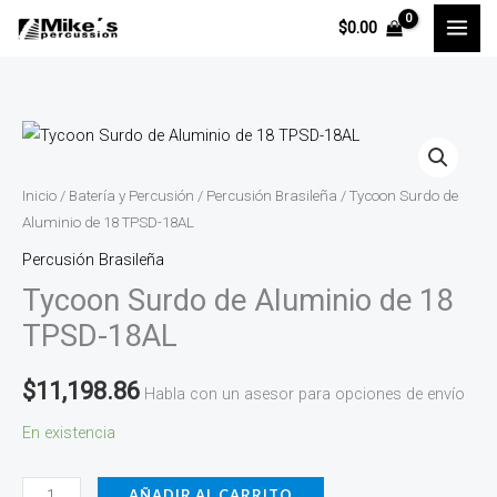
Ir
$
0.00
al
contenido
Tycoon
Surdo
de
Inicio
/
Batería y Percusión
/
Percusión Brasileña
/ Tycoon Surdo de
Aluminio
Aluminio de 18 TPSD-18AL
de
Percusión Brasileña
18
Tycoon Surdo de Aluminio de 18
TPSD-
TPSD-18AL
18AL
cantidad
$
11,198.86
Habla con un asesor para opciones de envío
En existencia
AÑADIR AL CARRITO