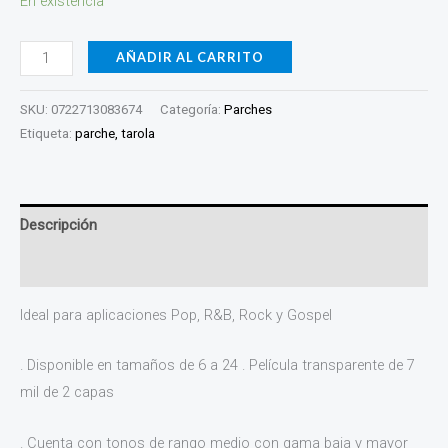
En existencia
10MIL-
12
AÑADIR AL CARRITO
cantidad
SKU:
0722713083674
Categoría:
Parches
Etiqueta:
parche, tarola
Descripción
Valoraciones (0)
Ideal para aplicaciones Pop, R&B, Rock y Gospel
. Disponible en tamaños de 6 a 24 . Película transparente de 7
mil de 2 capas
. Cuenta con tonos de rango medio con gama baja y mayor