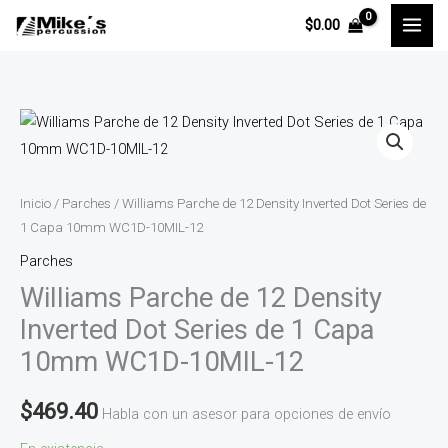
Ir
$
0.00
al
contenido
Williams
Parche
de
12
Inicio
/
Parches
/ Williams Parche de 12 Density Inverted Dot Series de
Density
1 Capa 10mm WC1D-10MIL-12
Inverted
Parches
Dot
Williams Parche de 12 Density
Series
Inverted Dot Series de 1 Capa
de
10mm WC1D-10MIL-12
1
Capa
$
469.40
Habla con un asesor para opciones de envío
10mm
WC1D-