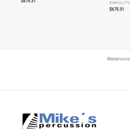
$
675.31
Batería y P
$
675.31
Matamoros 8