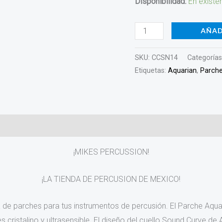
Disponibilidad:
En existe
cantidad
AÑAD
SKU:
CCSN14
Categorías
Etiquetas:
Aquarian
,
Parch
¡MIKES PERCUSSION!
¡LA TIENDA DE PERCUSION DE MEXICO!
 parches para tus instrumentos de percusión. El Parche Aquari
s cristalino y ultrasensible. El diseño del cuello Sound Curve de