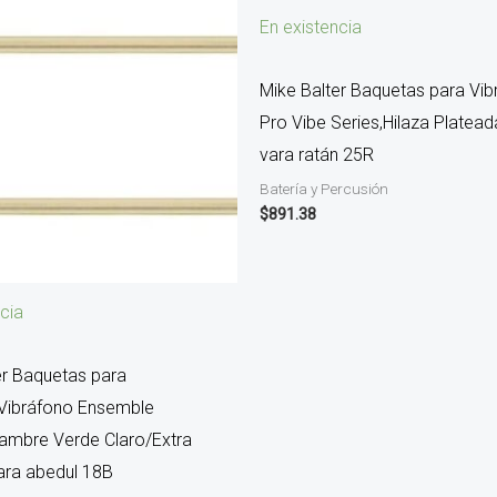
En existencia
Mike Balter Baquetas para Vib
Pro Vibe Series,Hilaza Platead
vara ratán 25R
Batería y Percusión
$
891.38
cia
er Baquetas para
Vibráfono Ensemble
tambre Verde Claro/Extra
ara abedul 18B