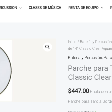
ERCUSSION
CLASES DE MÚSICA
RENTA DE EQUIPO
Parche
Inicio
/
Batería y Percusión
de 14″ Classic Clear Aqua
para
Tarola
Batería y Percusión
,
Par
Bordonero
Parche para 
de
Classic Clea
14"
Classic
$
447.00
Habla con u
Clear
Aquarian
Parche para Tarola Bordo
CCSN14