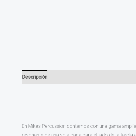
Descripción
Valoraciones (0)
En Mikes Percussion contamos con una gama amplia de
resonante de una sola capa para el lado de la tarola e