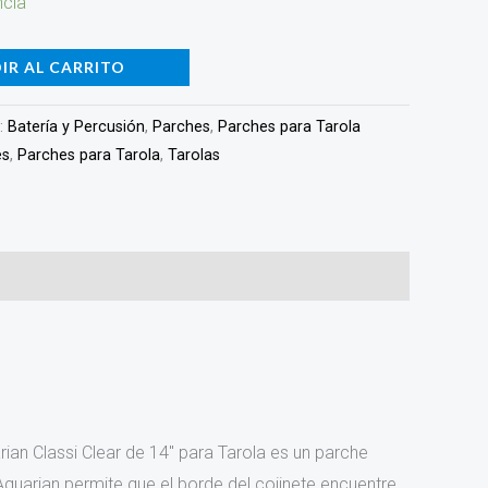
ncia
IR AL CARRITO
:
Batería y Percusión
,
Parches
,
Parches para Tarola
es
,
Parches para Tarola
,
Tarolas
an Classi Clear de 14″ para Tarola es un parche
 Aquarian permite que el borde del cojinete encuentre