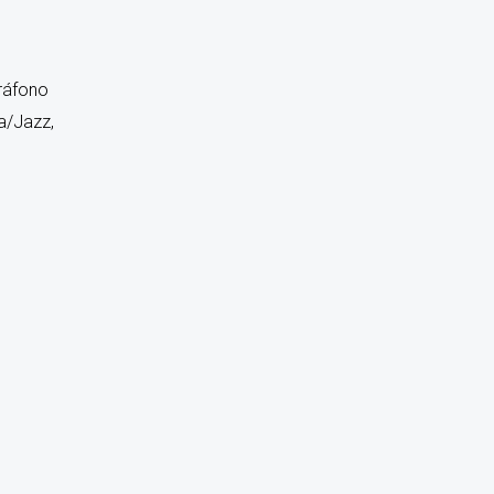
ráfono
a/Jazz,