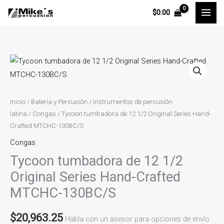
Ir
$
0.00
al
contenido
Tycoon
tumbadora
de
12
Inicio
/
Batería y Percusión
/
Instrumentos de percusión
1/2
latina
/
Congas
/ Tycoon tumbadora de 12 1/2 Original Series Hand-
Crafted MTCHC-130BC/S
Original
Series
Congas
Hand-
Tycoon tumbadora de 12 1/2
Crafted
Original Series Hand-Crafted
MTCHC-
MTCHC-130BC/S
130BC/S
cantidad
$
20,963.25
Habla con un asesor para opciones de envío