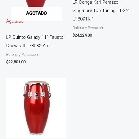
LP Conga Karl Perazzo
Singature Top Tuning 11-3/4″
AGOTADO
LP809TKP
Agotado
Batería y Percusión
$
24,224.00
LP Quinto Galaxy 11″ Fausto
Cuevas lll LP808X-ARG
Batería y Percusión
$
22,801.00