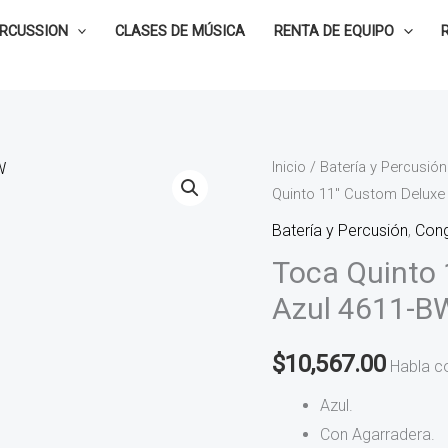
ERCUSSION
CLASES DE MÚSICA
RENTA DE EQUIPO
Toca
Inicio
/
Batería y Percusión
Quinto 11″ Custom Deluxe
Quinto
11"
Batería y Percusión
,
Con
Custom
Toca Quinto 
Deluxe
Azul 4611-B
Color
Azul
$
10,567.00
Habla c
4611-
BW
Azul.
cantidad
Con Agarradera.