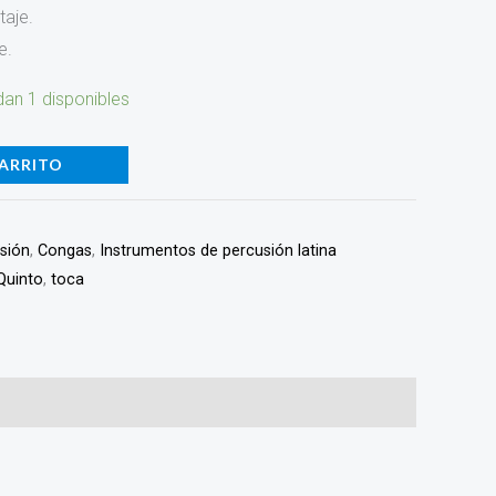
aje.
e.
an 1 disponibles
CARRITO
usión
,
Congas
,
Instrumentos de percusión latina
Quinto
,
toca