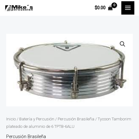
Ir
$
0.00
al
contenido
Tycoon
Tamborim
plateado
de
aluminio
de
6
TPTB-
6ALU
cantidad
Inicio
/
Batería y Percusión
/
Percusión Brasileña
/ Tycoon Tamborim
plateado de aluminio de 6 TPTB-6ALU
Percusión Brasileña