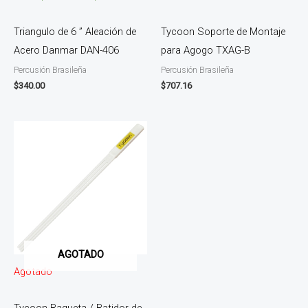
Triangulo de 6 ” Aleación de
Tycoon Soporte de Montaje
Acero Danmar DAN-406
para Agogo TXAG-B
Percusión Brasileña
Percusión Brasileña
$
340.00
$
707.16
AGOTADO
Agotado
Tycoon Baqueta / Batidor de