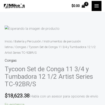
Ir
$
0.00
al
contenido
Tycoon
Set
de
Inicio
/
Batería y Percusión
/
Instrumentos de percusión
Conga
latina
/
Congas
/ Tycoon Set de Conga 11 3/4 y Tumbadora 12 1/2
Artist Series TC-92BR/S
11
3/4
Congas
y
Tycoon Set de Conga 11 3/4 y
Tumbadora
Tumbadora 12 1/2 Artist Series
12
TC-92BR/S
1/2
Artist
$
18,623.38
Habla con un asesor para opciones de envío
Series
TC-
En existencia