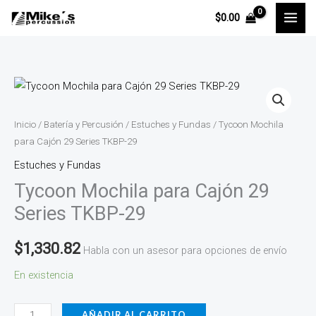
Ir
$
0.00
al
contenido
Tycoon
Mochila
para
Inicio
/
Batería y Percusión
/
Estuches y Fundas
/ Tycoon Mochila
Cajón
para Cajón 29 Series TKBP-29
29
Estuches y Fundas
Series
Tycoon Mochila para Cajón 29
TKBP-
Series TKBP-29
29
cantidad
$
1,330.82
Habla con un asesor para opciones de envío
En existencia
AÑADIR AL CARRITO