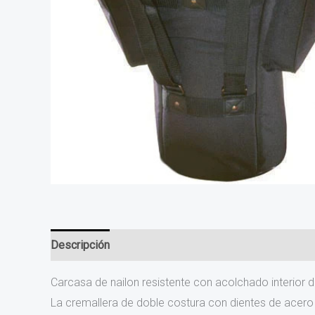
Descripción
Información adicional
Valoraciones (0
Carcasa de nailon resistente con acolchado interior 
La cremallera de doble costura con dientes de acero