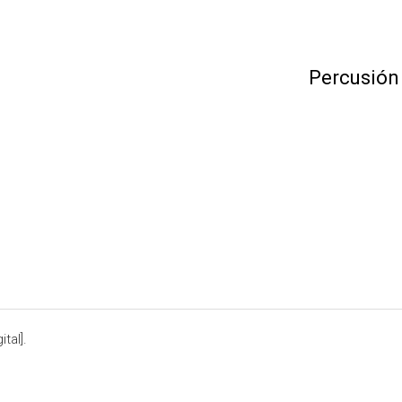
Percusión
tal].