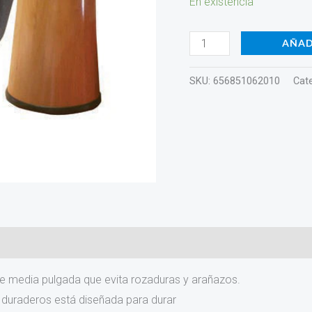
En existencia
AÑAD
SKU:
656851062010
Cat
)
de media pulgada que evita rozaduras y arañazos.
 duraderos está diseñada para durar