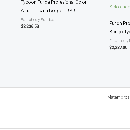
Tycoon Funda Profesional Color
Solo qued
Amarillo para Bongo TBPB
Estuches y Fundas
Funda Pro
$
2,236.58
Bongo Ty
Estuches y
$
2,287.00
Matamoros 8