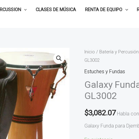
ERCUSSION
CLASES DE MÚSICA
RENTA DE EQUIPO
Galaxy
Inicio
/
Batería y Percusión
GL3002
Funda
para
Estuches y Fundas
Djembe
Galaxy Funda
de
GL3002
14"
GL3002
$
3,082.07
Habla con
cantidad
Galaxy Funda para Djem