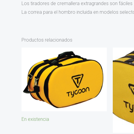
Los tiradores de cremallera extragrandes son fáciles
La correa para el hombro incluida en modelos selecto
Productos relacionados
En existencia