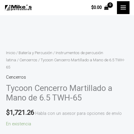
Ir
$
0.00
al
contenido
Tycoon
Cencerro
Martillado
Inicio
/
Batería y Percusión
/
Instrumentos de percusión
a
latina
/
Cencerros
/ Tycoon Cencerro Martillado a Mano de 6.5 TWH-
65
Mano
de
Cencerros
6.5
Tycoon Cencerro Martillado a
TWH-
Mano de 6.5 TWH-65
65
cantidad
$
1,721.26
Habla con un asesor para opciones de envío
En existencia