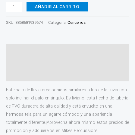
AÑADIR AL CARRITO
SKU:
8858681939674
Categoría:
Cencerros
Descripción
Información adicional
Valoraciones (0)
Este palo de lluvia crea sonidos similares a los de la lluvia con
solo inclinar el palo en ángulo. Es liviano, está hecho de tubería
de PVC duradera de alta calidad y está envuelto en una
hermosa tela para un agarre cómodo y una apariencia
totalmente diferente.¡Aprovecha ahora mismo estos precios de
promoción y adquiérelos en Mikes Percussion!