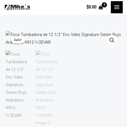
Ir
$
0.00
al
contenido
Toca
Original
Current
Sale!
Tumbadora
price
price
de
12
was:
is:
1/2"
$19,152.00.
$17,999.00.
Eric
Velez
Signature
Series
Rojo
Arándano
4912-
1/2EVAR