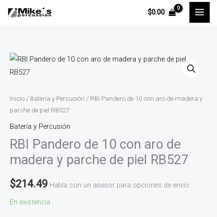
Ir
$
0.00
al
contenido
RBI
Pandero
de
10
Inicio
/
Batería y Percusión
/ RBI Pandero de 10 con aro de madera y
con
parche de piel RB527
aro
Batería y Percusión
de
RBI Pandero de 10 con aro de
madera
madera y parche de piel RB527
y
parche
$
214.49
Habla con un asesor para opciones de envío
de
En existencia
piel
RB527