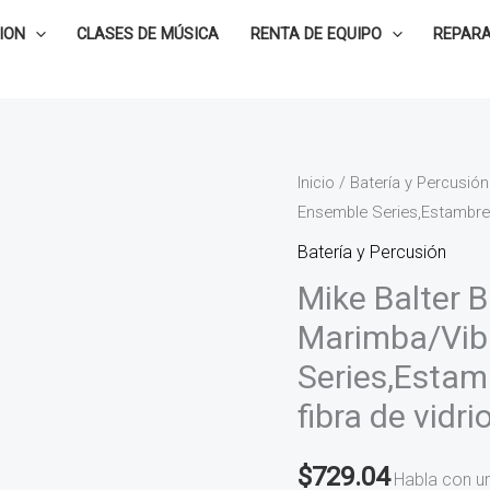
ION
CLASES DE MÚSICA
RENTA DE EQUIPO
REPARA
Mike
Inicio
/
Batería y Percusión
Ensemble Series,Estambre A
Balter
Baquetas
Batería y Percusión
para
Mike Balter 
Marimba/Vibráfono
Marimba/Vib
Ensemble
Series,Estam
Series,Estambre
Amarillo/Duras,
fibra de vidri
vara
fibra
$
729.04
Habla con u