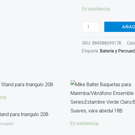
de
En existencia
vidrio
11F
AÑAD
cantidad
SKU:
884088699178
Cat
Etiqueta:
Batería y Percusi
cia
and para triangulo 20B
En existencia
ercusión