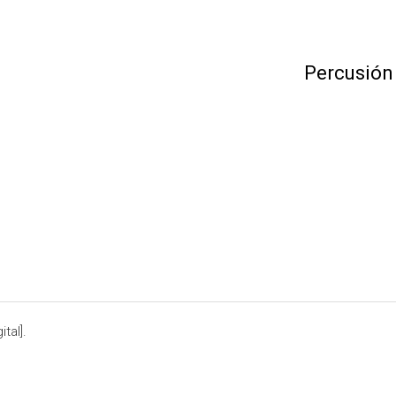
Percusión
tal].