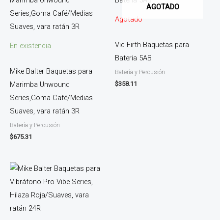
AGOTADO
Agotado
Vic Firth Baquetas para
En existencia
Bateria 5AB
Mike Balter Baquetas para
Batería y Percusión
$
358.11
Marimba Unwound
Series,Goma Café/Medias
Suaves, vara ratán 3R
Batería y Percusión
$
675.31