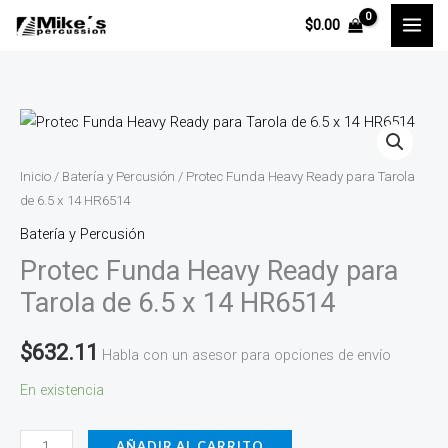
Ir
$
0.00
al
contenido
Protec
Funda
Heavy
Inicio
/
Batería y Percusión
/ Protec Funda Heavy Ready para Tarola
Ready
de 6.5 x 14 HR6514
para
Batería y Percusión
Tarola
Protec Funda Heavy Ready para
de
Tarola de 6.5 x 14 HR6514
6.5
x
$
632.11
Habla con un asesor para opciones de envío
14
En existencia
HR6514
cantidad
AÑADIR AL CARRITO