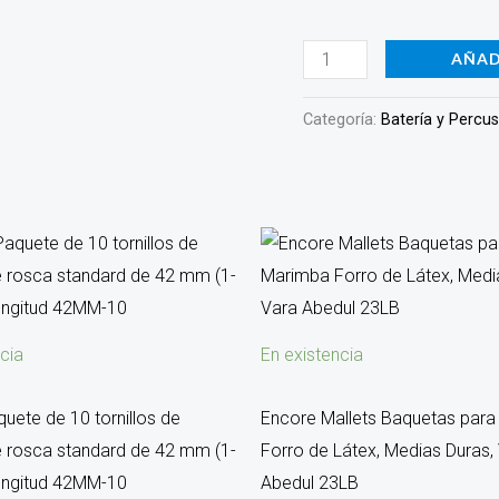
215B
cantidad
AÑAD
Categoría:
Batería y Percu
cia
En existencia
uete de 10 tornillos de
Encore Mallets Baquetas par
e rosca standard de 42 mm (1-
Forro de Látex, Medias Duras,
longitud 42MM-10
Abedul 23LB