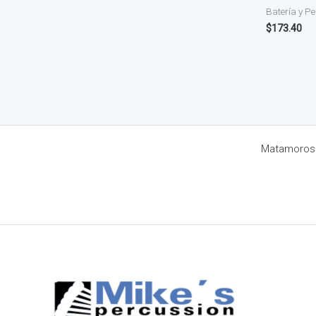
Batería y P
$
173.40
Matamoros 8