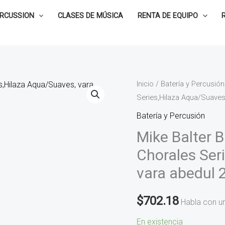
ERCUSSION
CLASES DE MÚSICA
RENTA DE EQUIPO
Mike
Inicio
/
Batería y Percusión
Series,Hilaza Aqua/Suaves
Balter
Baquetas
Batería y Percusión
para
Mike Balter 
Marimba
Chorales Ser
Chorales
vara abedul 
Series,Hilaza
Aqua/Suaves,
$
702.18
vara
Habla con u
abedul
En existencia