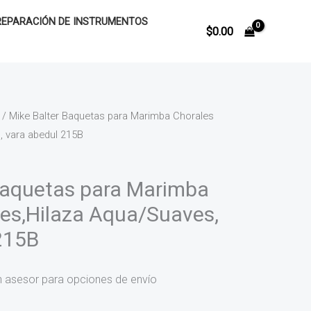
REPARACIÓN DE INSTRUMENTOS
$
0.00
/ Mike Balter Baquetas para Marimba Chorales
, vara abedul 215B
Baquetas para Marimba
ies,Hilaza Aqua/Suaves,
215B
n asesor para opciones de envío