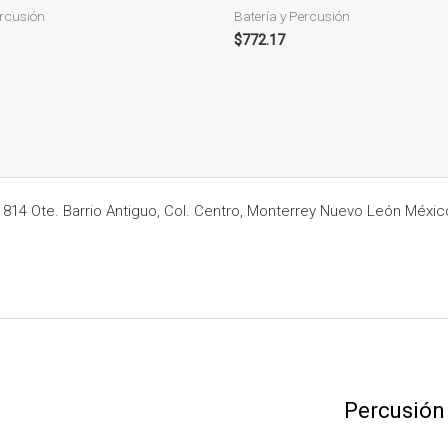
ercusión
Batería y Percusión
$
772.17
14 Ote. Barrio Antiguo, Col. Centro, Monterrey Nuevo León Méxic
Percusión