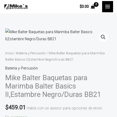
Ir
$
0.00
al
contenido
Mike
Balter
Baquetas
para
Inicio
/
Batería y Percusión
/ Mike Balter Baquetas para Marimba
Marimba
Balter Basics II,Estambre Negro/Duras BB21
Balter
Batería y Percusión
Basics
Mike Balter Baquetas para
II,Estambre
Marimba Balter Basics
Negro/Duras
II,Estambre Negro/Duras BB21
BB21
cantidad
$
459.01
Habla con un asesor para opciones de envío