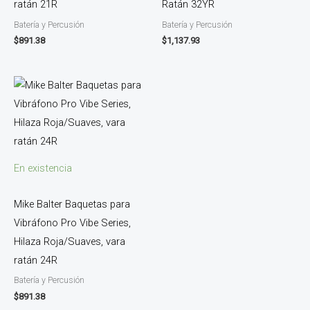
ratán 21R
Ratán 32YR
Batería y Percusión
Batería y Percusión
$
891.38
$
1,137.93
En existencia
Mike Balter Baquetas para
Vibráfono Pro Vibe Series,
Hilaza Roja/Suaves, vara
ratán 24R
Batería y Percusión
$
891.38