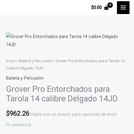
Ir
$
0.00
al
contenido
Grover
Pro
Entorchados
para
Inicio
/
Batería y Percusión
/ Grover Pro Entorchados para Tarola 14
Tarola
calibre Delgado 14JD
14
Batería y Percusión
calibre
Grover Pro Entorchados para
Delgado
Tarola 14 calibre Delgado 14JD
14JD
cantidad
$
962.26
Habla con un asesor para opciones de envío
En existencia