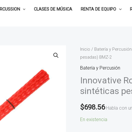
ERCUSSION
CLASES DE MÚSICA
RENTA DE EQUIPO
Innovative
Inicio
/
Batería y Percusión
pesadas) BMZ-2
Rods,
Phat
Batería y Percusión
Broomz
Innovative R
(Escobillas
sintéticas p
sintéticas
pesadas)
$
698.56
Habla con u
BMZ-
2
En existencia
cantidad