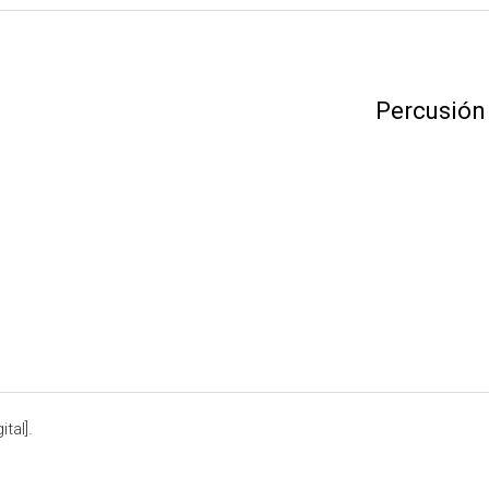
Percusión
tal].