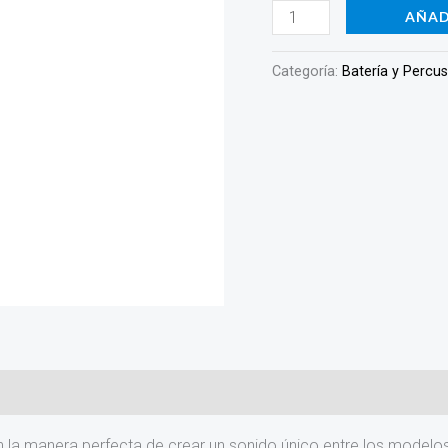
AÑAD
Categoría:
Batería y Percu
 manera perfecta de crear un sonido único entre los modelos Br