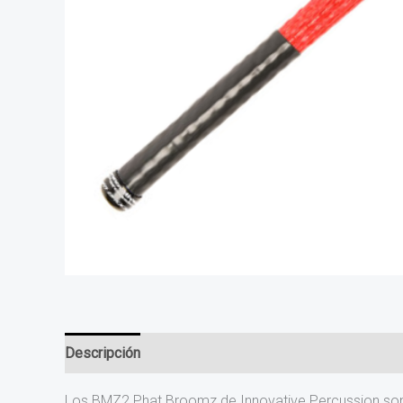
Descripción
Los BMZ2 Phat Broomz de Innovative Percussion son la