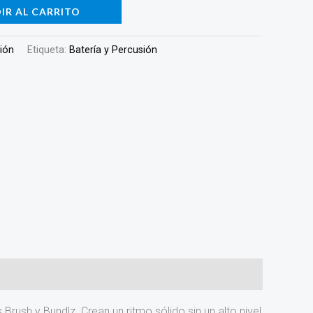
IR AL CARRITO
sión
Etiqueta:
Batería y Percusión
ush y Bundlz. Crean un ritmo sólido sin un alto nivel