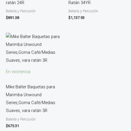
ratán 24R
Ratán 34YR
Batería y Percusión
Batería y Percusión
$
891.38
$
1,137.93
En existencia
Mike Balter Baquetas para
Marimba Unwound
Series,Goma Café/Medias
Suaves, vara ratán 3R
Batería y Percusión
$
675.31