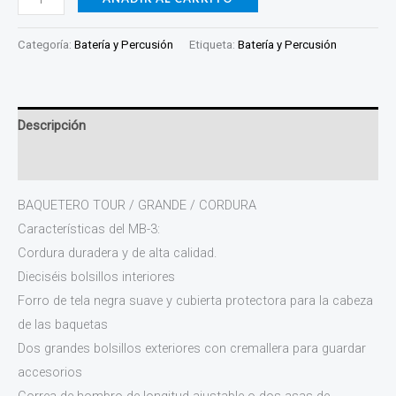
Categoría:
Batería y Percusión
Etiqueta:
Batería y Percusión
Descripción
Información adicional
BAQUETERO TOUR / GRANDE / CORDURA
Características del MB-3:
Cordura duradera y de alta calidad.
Dieciséis bolsillos interiores
Forro de tela negra suave y cubierta protectora para la cabeza
de las baquetas
Dos grandes bolsillos exteriores con cremallera para guardar
accesorios
Correa de hombro de longitud ajustable o dos asas de