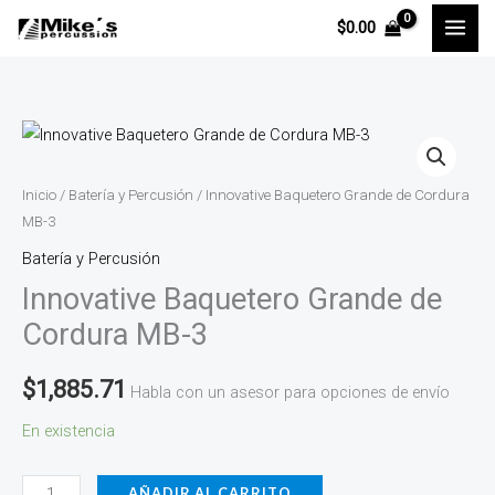
Ir
$
0.00
al
contenido
Innovative
Baquetero
Grande
Inicio
/
Batería y Percusión
/ Innovative Baquetero Grande de Cordura
de
MB-3
Cordura
Batería y Percusión
MB-
Innovative Baquetero Grande de
3
Cordura MB-3
cantidad
$
1,885.71
Habla con un asesor para opciones de envío
En existencia
AÑADIR AL CARRITO