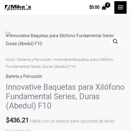
Ir
$
0.00
al
contenido
Innovative
Baquetas
para
Xilófono
Inicio
/
Batería y Percusión
/ Innovative Baquetas para Xilófono
Fundamental
Fundamental Series, Duras (Abedul) F10
Series,
Batería y Percusión
Duras
Innovative Baquetas para Xilófono
(Abedul)
Fundamental Series, Duras
F10
(Abedul) F10
cantidad
$
436.21
Habla con un asesor para opciones de envío