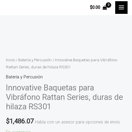
Ir
$
0.00
al
contenido
Innovative
Baquetas
para
Vibráfono
Inicio
/
Batería y Percusión
/ Innovative Baquetas para Vibráfono
Rattan
Rattan Series, duras de hilaza RS301
Series,
Batería y Percusión
duras
Innovative Baquetas para
de
Vibráfono Rattan Series, duras de
hilaza
hilaza RS301
RS301
cantidad
$
1,486.07
Habla con un asesor para opciones de envío