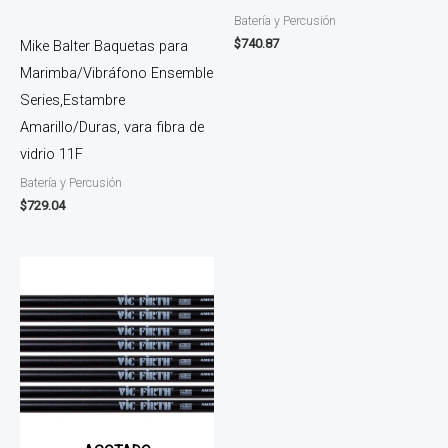
Batería y Percusión
$
740.87
Mike Balter Baquetas para
Marimba/Vibráfono Ensemble
Series,Estambre
Amarillo/Duras, vara fibra de
vidrio 11F
Batería y Percusión
$
729.04