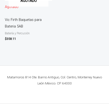
AGOTADO
Agotado
Vic Firth Baquetas para
Bateria 5AB
Batería y Percusión
$
358.11
Matamoros 814 Ote. Barrio Antiguo, Col. Centro, Monterrey Nuevo
León México. CP. 64000