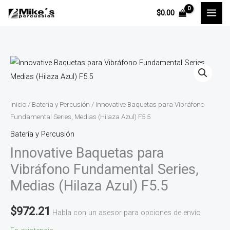
Ir
$
0.00
al
contenido
Innovative
Baquetas
para
Vibráfono
Inicio
/
Batería y Percusión
/ Innovative Baquetas para Vibráfono
Fundamental
Fundamental Series, Medias (Hilaza Azul) F5.5
Series,
Batería y Percusión
Medias
Innovative Baquetas para
(Hilaza
Vibráfono Fundamental Series,
Azul)
Medias (Hilaza Azul) F5.5
F5.5
cantidad
$
972.21
Habla con un asesor para opciones de envío