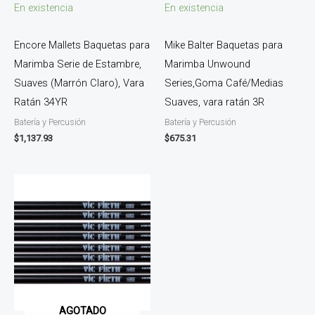
En existencia
En existencia
Encore Mallets Baquetas para
Mike Balter Baquetas para
Marimba Serie de Estambre,
Marimba Unwound
Suaves (Marrón Claro), Vara
Series,Goma Café/Medias
Ratán 34YR
Suaves, vara ratán 3R
Batería y Percusión
Batería y Percusión
$
1,137.93
$
675.31
AGOTADO