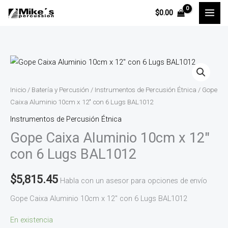
Ir
$
0.00
al
contenido
Gope
Caixa
Aluminio
Inicio
/
Batería y Percusión
/
Instrumentos de Percusión Étnica
/ Gope
10cm
Caixa Aluminio 10cm x 12″ con 6 Lugs BAL1012
x
Instrumentos de Percusión Étnica
12"
Gope Caixa Aluminio 10cm x 12″
con
con 6 Lugs BAL1012
6
Lugs
$
5,815.45
Habla con un asesor para opciones de envío
BAL1012
Gope Caixa Aluminio 10cm x 12″ con 6 Lugs BAL1012
cantidad
En existencia