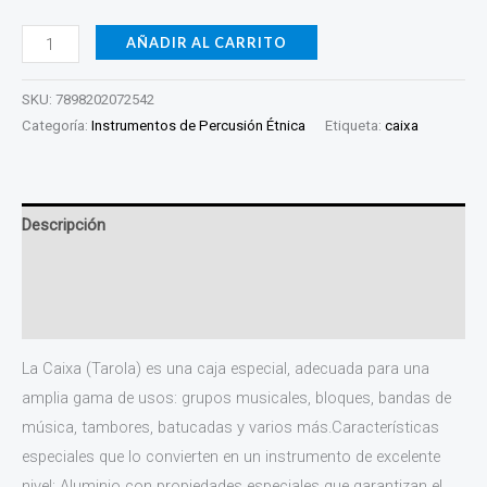
AÑADIR AL CARRITO
SKU:
7898202072542
Categoría:
Instrumentos de Percusión Étnica
Etiqueta:
caixa
Descripción
Información adicional
Valoraciones (0)
La Caixa (Tarola) es una caja especial, adecuada para una
amplia gama de usos: grupos musicales, bloques, bandas de
música, tambores, batucadas y varios más.Características
especiales que lo convierten en un instrumento de excelente
nivel: Aluminio con propiedades especiales que garantizan el