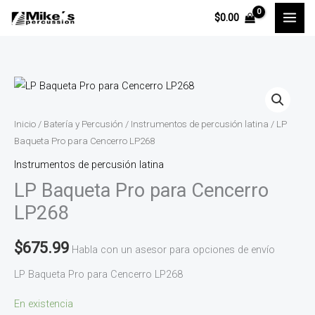
Ir
$
0.00
al
contenido
LP
Baqueta
Pro
Inicio
/
Batería y Percusión
/
Instrumentos de percusión latina
/ LP
para
Baqueta Pro para Cencerro LP268
Cencerro
Instrumentos de percusión latina
LP268
LP Baqueta Pro para Cencerro
cantidad
LP268
$
675.99
Habla con un asesor para opciones de envío
LP Baqueta Pro para Cencerro LP268
En existencia