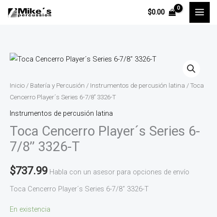
Ir
$
0.00
al
contenido
Toca
Cencerro
Player
Inicio
/
Batería y Percusión
/
Instrumentos de percusión latina
/ Toca
´s
Cencerro Player´s Series 6-7/8’’ 3326-T
Series
Instrumentos de percusión latina
6-
Toca Cencerro Player´s Series 6-
7/8’’
7/8’’ 3326-T
3326-
T
$
737.99
Habla con un asesor para opciones de envío
cantidad
Toca Cencerro Player´s Series 6-7/8’’ 3326-T
En existencia