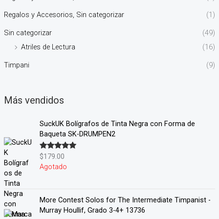
Regalos y Accesorios, Sin categorizar
(1)
Sin categorizar
(49)
Atriles de Lectura
(16)
Timpani
(9)
Más vendidos
SuckUK Bolígrafos de Tinta Negra con Forma de
Baqueta SK-DRUMPEN2
$
179.00
Valorado en
5.00
de 5
Agotado
More Contest Solos for The Intermediate Timpanist -
Murray Houllif, Grado 3-4+ 13736