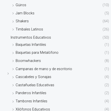
Güiros
(10)
Jam Blocks
(5)
Shakers
(64)
Timbales Latinos
(26)
Instrumentos Educativos
(50)
Baquetas Infantiles
(1)
Baquetas para Metalófono
(1)
Boomwhackers
(8)
Campanas de mano y de escritorio
(1)
Cascabeles y Sonajas
(4)
Castañuelas Educativas
(2)
Panderos Infantiles
(2)
Tambores Infantiles
(4)
Xilófonos Educativos
(4)