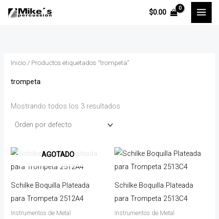
Ir
P
P
$
0.00
al
r
r
contenido
e
e
c
c
Inicio
/ Productos etiquetados “trompeta”
i
i
o
o
trompeta
m
m
Mostrando todos los 3 resultados
í
á
n
x
i
i
m
m
AGOTADO
o
o
Schilke Boquilla Plateada
Schilke Boquilla Plateada
para Trompeta 2512A4
para Trompeta 2513C4
Instrumentos de Metal
Instrumentos de Metal