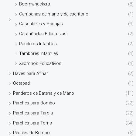
Boomwhackers
(8)
Campanas de mano y de escritorio
(1)
Cascabeles y Sonajas
(4)
Castañuelas Educativas
(2)
Panderos Infantiles
(2)
Tambores Infantiles
(4)
Xilófonos Educativos
(4)
Llaves para Afinar
(2)
Octapad
(1)
Panderos de Batería y de Mano
(11)
Parches para Bombo
(22)
Parches para Tarola
(22)
Parches para Toms
(34)
Pedales de Bombo
(5)