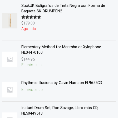
SuckUK Bolígrafos de Tinta Negra con Forma de
Baqueta SK-DRUMPEN2
$
179.00
Valorado en
5.00
de 5
Agotado
Elementary Method for Marimba or Xylophone
HL04470100
$
144.95
En existencia
Rhythmic Illusions by Gavin Harrison EL9655CD
En existencia
Instant Drum Set, Ron Savage, Libro más CD,
HL50449513