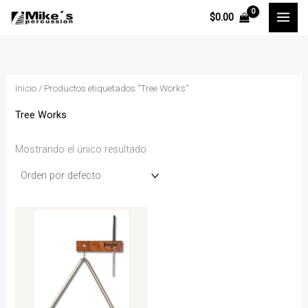
Ir
$
0.00
al
contenido
Inicio
/ Productos etiquetados “Tree Works”
Tree Works
Mostrando el único resultado