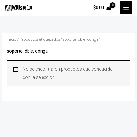
Ir
$
0.00
al
contenido
Inicio
/ Productos etiquetados “soporte, dble, conga”
soporte, dble, conga
No se encontraron productos que concuerden
con la selección.