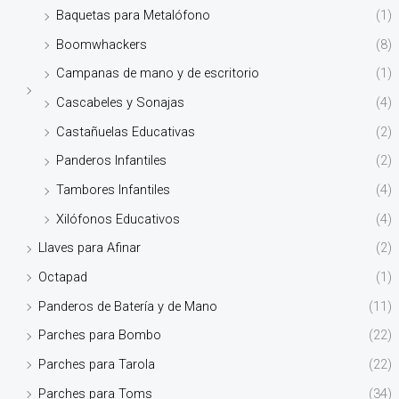
Baquetas para Metalófono
(1)
Boomwhackers
(8)
Campanas de mano y de escritorio
(1)
Cascabeles y Sonajas
(4)
Castañuelas Educativas
(2)
Panderos Infantiles
(2)
Tambores Infantiles
(4)
Xilófonos Educativos
(4)
Llaves para Afinar
(2)
Octapad
(1)
Panderos de Batería y de Mano
(11)
Parches para Bombo
(22)
Parches para Tarola
(22)
Parches para Toms
(34)