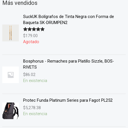
Más vendidos
SuckUK Bolígrafos de Tinta Negra con Forma de
Baqueta SK-DRUMPEN2
$
179.00
Valorado en
5.00
de 5
Agotado
Bosphorus - Remaches para Platillo Sizzle, BOS-
RIVETS
$
86.02
En existencia
Protec Funda Platinum Series para Fagot PL252
$
5,278.38
En existencia