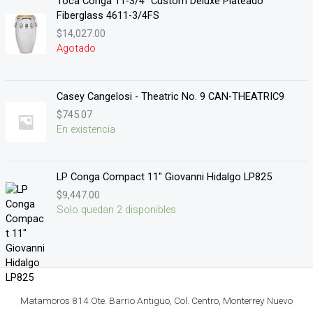
Toca Conga 11-3/4" Custom Deluxe Plateado
Fiberglass 4611-3/4FS
$
14,027.00
Agotado
Casey Cangelosi - Theatric No. 9 CAN-THEATRIC9
$
745.07
En existencia
LP Conga Compact 11" Giovanni Hidalgo LP825
$
9,447.00
Solo quedan 2 disponibles
Matamoros 814 Ote. Barrio Antiguo, Col. Centro, Monterrey Nuevo