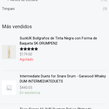
Timpani
(9)
Más vendidos
SuckUK Bolígrafos de Tinta Negra con Forma de
Baqueta SK-DRUMPEN2
$
179.00
Valorado en
5.00
de 5
Agotado
Intermediate Duets for Snare Drum - Garwood Whaley
DUM-INTERMEDIATEDUETS
$
440.05
En existencia