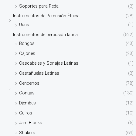
Soportes para Pedal
(3)
Instrumentos de Percusión Étnica
(28)
Udus
(1)
Instrumentos de percusión latina
(522)
Bongos
(43)
Cajones
(23)
Cascabeles y Sonajas Latinas
(1)
Castañuelas Latinas
(3)
Cencerros
(78)
Congas
(130)
Djembes
(12)
Güiros
(10)
Jam Blocks
(5)
Shakers
(64)