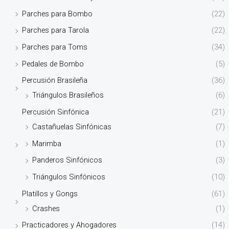
Parches para Bombo
(22)
Parches para Tarola
(22)
Parches para Toms
(34)
Pedales de Bombo
(5)
Percusión Brasileña
(36)
Triángulos Brasileños
(6)
Percusión Sinfónica
(21)
Castañuelas Sinfónicas
(7)
Marimba
(1)
Panderos Sinfónicos
(3)
Triángulos Sinfónicos
(10)
Platillos y Gongs
(61)
Crashes
(1)
Practicadores y Ahogadores
(14)