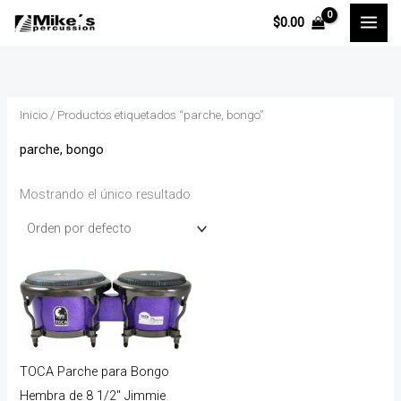
Ir
P
P
$
0.00
al
r
r
contenido
e
e
c
c
Inicio
/ Productos etiquetados “parche, bongo”
i
i
o
o
parche, bongo
Mostrando el único resultado
í
á
n
x
i
i
o
o
TOCA Parche para Bongo
Hembra de 8 1/2″ Jimmie