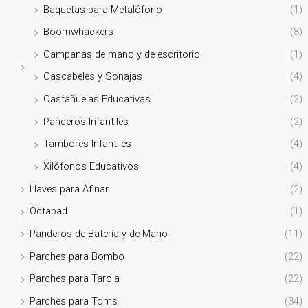
Baquetas para Metalófono
(1)
Boomwhackers
(8)
Campanas de mano y de escritorio
(1)
Cascabeles y Sonajas
(4)
Castañuelas Educativas
(2)
Panderos Infantiles
(2)
Tambores Infantiles
(4)
Xilófonos Educativos
(4)
Llaves para Afinar
(2)
Octapad
(1)
Panderos de Batería y de Mano
(11)
Parches para Bombo
(22)
Parches para Tarola
(22)
Parches para Toms
(34)