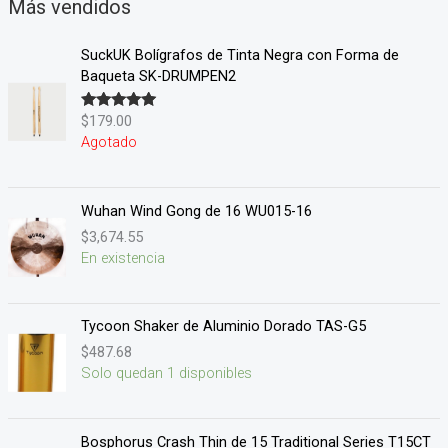
Más vendidos
SuckUK Bolígrafos de Tinta Negra con Forma de
Baqueta SK-DRUMPEN2
$
179.00
Valorado en
5.00
de 5
Agotado
Wuhan Wind Gong de 16 WU015-16
$
3,674.55
En existencia
Tycoon Shaker de Aluminio Dorado TAS-G5
$
487.68
Solo quedan 1 disponibles
Bosphorus Crash Thin de 15 Traditional Series T15CT