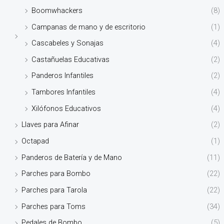
Boomwhackers
(8)
Campanas de mano y de escritorio
(1)
Cascabeles y Sonajas
(4)
Castañuelas Educativas
(2)
Panderos Infantiles
(2)
Tambores Infantiles
(4)
Xilófonos Educativos
(4)
Llaves para Afinar
(2)
Octapad
(1)
Panderos de Batería y de Mano
(11)
Parches para Bombo
(22)
Parches para Tarola
(22)
Parches para Toms
(34)
Pedales de Bombo
(5)