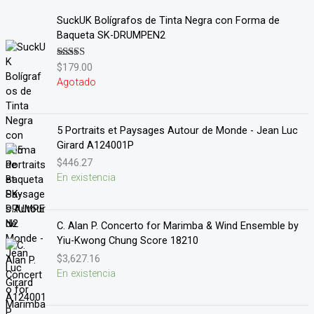
SuckUK Bolígrafos de Tinta Negra con Forma de
Baqueta SK-DRUMPEN2
$
179.00
Valorado en
5.00
de 5
Agotado
5 Portraits et Paysages Autour de Monde - Jean Luc
Girard A124001P
$
446.27
En existencia
C. Alan P. Concerto for Marimba & Wind Ensemble by
Yiu-Kwong Chung Score 18210
$
3,627.16
En existencia