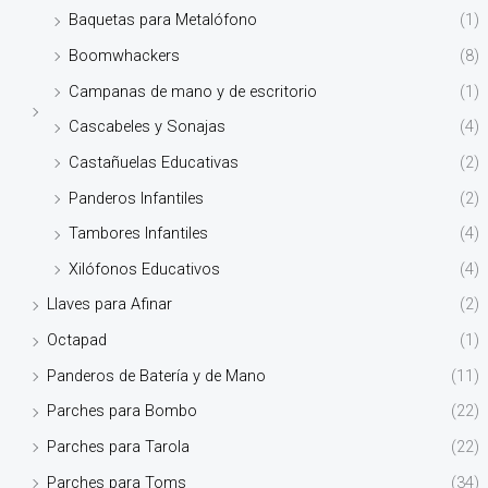
Baquetas para Metalófono
(1)
Boomwhackers
(8)
Campanas de mano y de escritorio
(1)
Cascabeles y Sonajas
(4)
Castañuelas Educativas
(2)
Panderos Infantiles
(2)
Tambores Infantiles
(4)
Xilófonos Educativos
(4)
Llaves para Afinar
(2)
Octapad
(1)
Panderos de Batería y de Mano
(11)
Parches para Bombo
(22)
Parches para Tarola
(22)
Parches para Toms
(34)