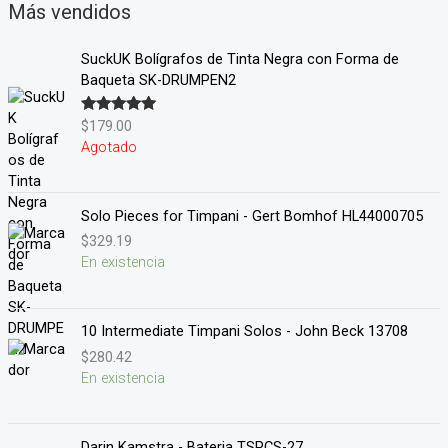
Más vendidos
SuckUK Bolígrafos de Tinta Negra con Forma de
Baqueta SK-DRUMPEN2
$
179.00
Valorado en
5.00
de 5
Agotado
Solo Pieces for Timpani - Gert Bomhof HL44000705
$
329.19
En existencia
10 Intermediate Timpani Solos - John Beck 13708
$
280.42
En existencia
Darin Kamstra - Bateria TSPCS-27