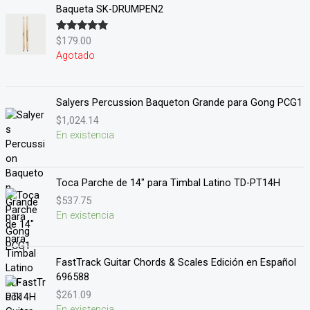
Baqueta SK-DRUMPEN2
$
179.00
Valorado en
5.00
de 5
Agotado
Salyers Percussion Baqueton Grande para Gong PCG1
$
1,024.14
En existencia
Toca Parche de 14" para Timbal Latino TD-PT14H
$
537.75
En existencia
FastTrack Guitar Chords & Scales Edición en Español
696588
$
261.09
En existencia