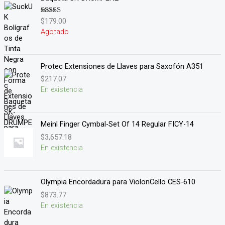
$
179.00
Valorado en
5.00
de 5
Agotado
Protec Extensiones de Llaves para Saxofón A351
$
217.07
En existencia
Meinl Finger Cymbal-Set Of 14 Regular FICY-14
$
3,657.18
En existencia
Olympia Encordadura para ViolonCello CES-610
$
873.77
En existencia