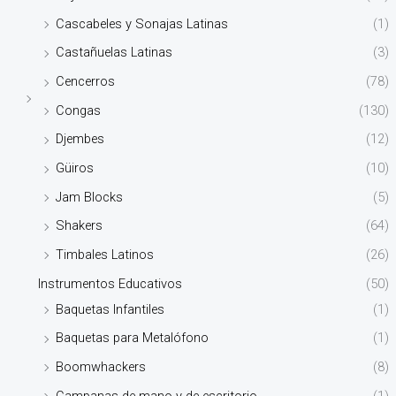
Cascabeles y Sonajas Latinas
(1)
Castañuelas Latinas
(3)
Cencerros
(78)
Congas
(130)
Djembes
(12)
Güiros
(10)
Jam Blocks
(5)
Shakers
(64)
Timbales Latinos
(26)
Instrumentos Educativos
(50)
Baquetas Infantiles
(1)
Baquetas para Metalófono
(1)
Boomwhackers
(8)
Campanas de mano y de escritorio
(1)