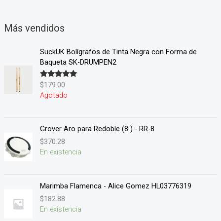
Más vendidos
SuckUK Bolígrafos de Tinta Negra con Forma de
Baqueta SK-DRUMPEN2
$
179.00
Valorado en
5.00
de 5
Agotado
Grover Aro para Redoble (8 ) - RR-8
$
370.28
En existencia
Marimba Flamenca - Alice Gomez HL03776319
$
182.88
En existencia