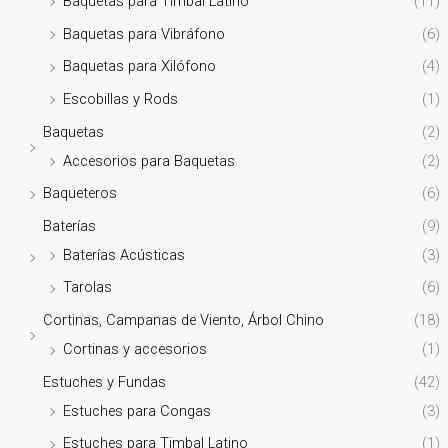
Baquetas para Timbal Latino
(11)
Baquetas para Vibráfono
(6)
Baquetas para Xilófono
(4)
Escobillas y Rods
(1)
Baquetas
(2)
Accesorios para Baquetas
(2)
Baqueteros
(6)
Baterías
(9)
Baterías Acústicas
(3)
Tarolas
(6)
Cortinas, Campanas de Viento, Árbol Chino
(18)
Cortinas y accesorios
(1)
Estuches y Fundas
(42)
Estuches para Congas
(3)
Estuches para Timbal Latino
(1)