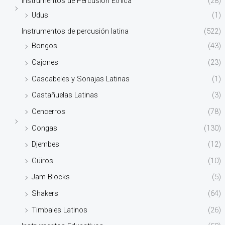
Instrumentos de Percusión Étnica
(28)
Udus
(1)
Instrumentos de percusión latina
(522)
Bongos
(43)
Cajones
(23)
Cascabeles y Sonajas Latinas
(1)
Castañuelas Latinas
(3)
Cencerros
(78)
Congas
(130)
Djembes
(12)
Güiros
(10)
Jam Blocks
(5)
Shakers
(64)
Timbales Latinos
(26)