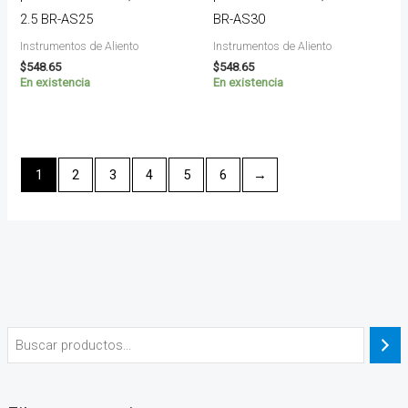
2.5 BR-AS25
BR-AS30
Instrumentos de Aliento
Instrumentos de Aliento
$
548.65
$
548.65
En existencia
En existencia
1
2
3
4
5
6
→