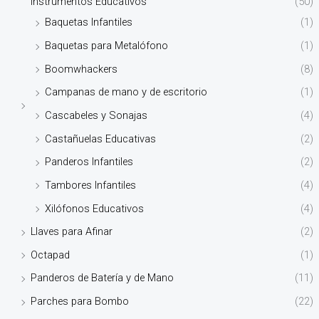
Instrumentos Educativos
(50)
Baquetas Infantiles
(1)
Baquetas para Metalófono
(1)
Boomwhackers
(8)
Campanas de mano y de escritorio
(1)
Cascabeles y Sonajas
(4)
Castañuelas Educativas
(2)
Panderos Infantiles
(2)
Tambores Infantiles
(4)
Xilófonos Educativos
(4)
Llaves para Afinar
(2)
Octapad
(1)
Panderos de Batería y de Mano
(11)
Parches para Bombo
(22)