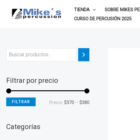
Ir
P
P
TIENDA
SOBRE MIKES P
al
r
r
CURSO DE PERCUSIÓN 2025
contenido
e
e
c
c
i
i
o
o
m
m
í
á
Filtrar por precio
n
x
i
i
FILTRAR
Precio:
$370
—
$380
m
m
o
o
Categorías