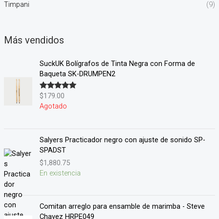
Timpani
(9)
Más vendidos
SuckUK Bolígrafos de Tinta Negra con Forma de
Baqueta SK-DRUMPEN2
$
179.00
Valorado en
5.00
de 5
Agotado
Salyers Practicador negro con ajuste de sonido SP-
SPADST
$
1,880.75
En existencia
Comitan arreglo para ensamble de marimba - Steve
Chavez HRPE049