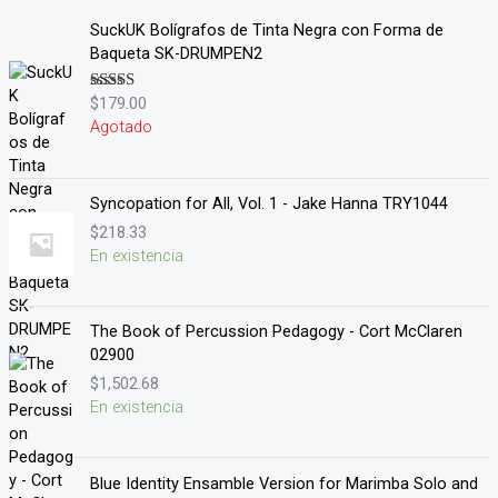
SuckUK Bolígrafos de Tinta Negra con Forma de
Baqueta SK-DRUMPEN2
$
179.00
Valorado en
5.00
de 5
Agotado
Syncopation for All, Vol. 1 - Jake Hanna TRY1044
$
218.33
En existencia
The Book of Percussion Pedagogy - Cort McClaren
02900
$
1,502.68
En existencia
Blue Identity Ensamble Version for Marimba Solo and