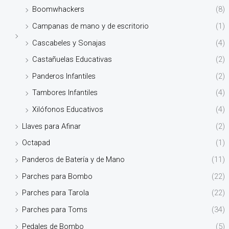
Boomwhackers
(8)
Campanas de mano y de escritorio
(1)
Cascabeles y Sonajas
(4)
Castañuelas Educativas
(2)
Panderos Infantiles
(2)
Tambores Infantiles
(4)
Xilófonos Educativos
(4)
Llaves para Afinar
(2)
Octapad
(1)
Panderos de Batería y de Mano
(11)
Parches para Bombo
(22)
Parches para Tarola
(22)
Parches para Toms
(34)
Pedales de Bombo
(5)