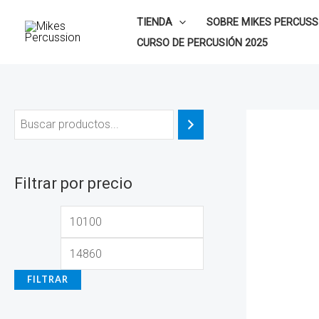
Ir
P
P
TIENDA
SOBRE MIKES PERCUSS
al
r
r
CURSO DE PERCUSIÓN 2025
contenido
e
e
c
c
i
i
o
o
m
m
í
á
Filtrar por precio
n
x
i
i
m
m
o
o
FILTRAR