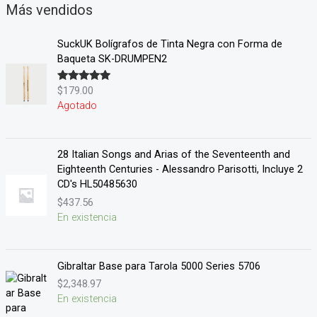
Más vendidos
SuckUK Bolígrafos de Tinta Negra con Forma de
Baqueta SK-DRUMPEN2
$
179.00
Valorado en
5.00
de 5
Agotado
28 Italian Songs and Arias of the Seventeenth and
Eighteenth Centuries - Alessandro Parisotti, Incluye 2
CD's HL50485630
$
437.56
En existencia
Gibraltar Base para Tarola 5000 Series 5706
$
2,348.97
En existencia