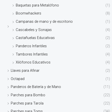
Baquetas para Metalófono
(1)
Boomwhackers
(8)
Campanas de mano y de escritorio
(1)
Cascabeles y Sonajas
(4)
Castañuelas Educativas
(2)
Panderos Infantiles
(2)
Tambores Infantiles
(4)
Xilófonos Educativos
(4)
Llaves para Afinar
(2)
Octapad
(1)
Panderos de Batería y de Mano
(11)
Parches para Bombo
(22)
Parches para Tarola
(22)
Parches para Toms
(34)