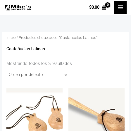
Ir
P
P
$
0.00
al
r
r
contenido
e
e
c
c
Inicio
/ Productos etiquetados “Castañuelas Latinas”
i
i
o
o
Castañuelas Latinas
Mostrando todos los 3 resultados
í
á
n
x
i
i
o
o