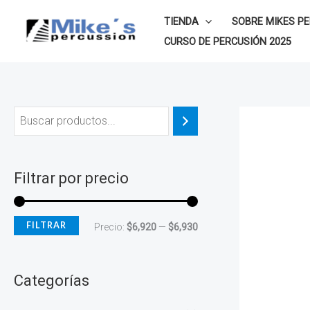
Ir
P
P
TIENDA
SOBRE MIKES P
al
r
r
CURSO DE PERCUSIÓN 2025
contenido
e
e
c
c
i
i
o
o
m
m
í
á
Filtrar por precio
n
x
i
i
FILTRAR
Precio:
$6,920
—
$6,930
m
m
o
o
Categorías