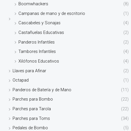
Boomwhackers
(8)
Campanas de mano y de escritorio
(1)
Cascabeles y Sonajas
(4)
Castañuelas Educativas
(2)
Panderos Infantiles
(2)
Tambores Infantiles
(4)
Xilófonos Educativos
(4)
Llaves para Afinar
(2)
Octapad
(1)
Panderos de Batería y de Mano
(11)
Parches para Bombo
(22)
Parches para Tarola
(22)
Parches para Toms
(34)
Pedales de Bombo
(5)