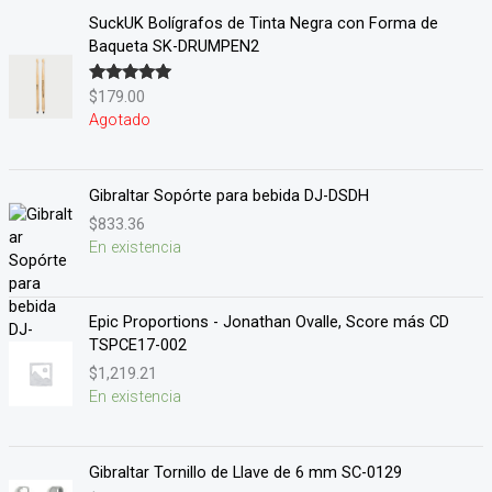
SuckUK Bolígrafos de Tinta Negra con Forma de
Baqueta SK-DRUMPEN2
$
179.00
Valorado en
5.00
de 5
Agotado
Gibraltar Sopórte para bebida DJ-DSDH
$
833.36
En existencia
Epic Proportions - Jonathan Ovalle, Score más CD
TSPCE17-002
$
1,219.21
En existencia
Gibraltar Tornillo de Llave de 6 mm SC-0129