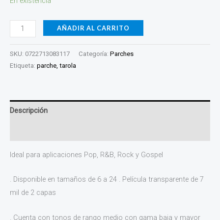
En existencia
AÑADIR AL CARRITO
SKU:
0722713083117
Categoría:
Parches
Etiqueta:
parche, tarola
Descripción
Valoraciones (0)
Ideal para aplicaciones Pop, R&B, Rock y Gospel
. Disponible en tamaños de 6 a 24 . Película transparente de 7
mil de 2 capas
. Cuenta con tonos de rango medio con gama baja y mayor