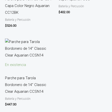
Capa Color Negro Aquarian
Batería y Percusión
$
402.00
CC12BK
Batería y Percusión
$
526.00
En existencia
Parche para Tarola
Bordonero de 14″ Classic
Clear Aquarian CCSN14
Batería y Percusión
$
447.00