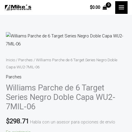
Ir
$
0.00
al
contenido
Williams
Parche
de
6
Inicio
/
Parches
/ Williams Parche de 6 Target Series Negro Doble
Target
Capa WU2-7MIL-06
Series
Parches
Negro
Williams Parche de 6 Target
Doble
Series Negro Doble Capa WU2-
Capa
7MIL-06
WU2-
7MIL-
$
298.71
Habla con un asesor para opciones de envío
06
cantidad