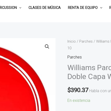
ERCUSSION
CLASES DE MÚSICA
RENTA DE EQUIPO
Williams
Inicio
/
Parches
/ Williams
10
Parche
de
Parches
10
Williams Par
Target
Doble Capa 
Series
Rojo
$
390.37
Habla con u
Doble
Capa
En existencia
WR2-