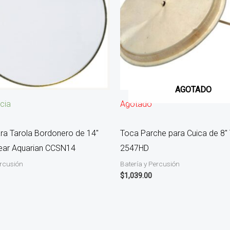
AGOTADO
cia
Agotado
ra Tarola Bordonero de 14″
Toca Parche para Cuica de 8″
lear Aquarian CCSN14
2547HD
ercusión
Batería y Percusión
$
1,039.00