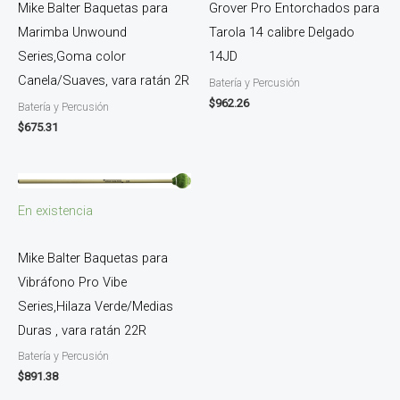
Mike Balter Baquetas para
Grover Pro Entorchados para
Marimba Unwound
Tarola 14 calibre Delgado
Series,Goma color
14JD
Canela/Suaves, vara ratán 2R
Batería y Percusión
$
962.26
Batería y Percusión
$
675.31
En existencia
Mike Balter Baquetas para
Vibráfono Pro Vibe
Series,Hilaza Verde/Medias
Duras , vara ratán 22R
Batería y Percusión
$
891.38