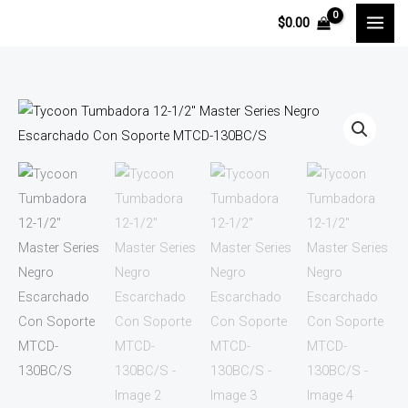
Ir
$
0.00
al
contenido
Tycoon
Tumbadora
12-
1/2"
Master
Series
Negro
Escarchado
Con
Soporte
MTCD-
130BC/S
cantidad