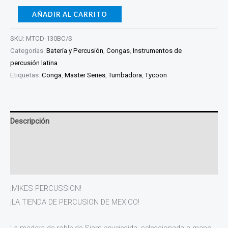
AÑADIR AL CARRITO
SKU:
MTCD-130BC/S
Categorías:
Batería y Percusión
,
Congas
,
Instrumentos de
percusión latina
Etiquetas:
Conga
,
Master Series
,
Tumbadora
,
Tycoon
Descripción
Información adicional
Valoraciones (0)
¡MIKES PERCUSSION!
¡LA TIENDA DE PERCUSION DE MEXICO!
La madera de roble de Siam envejecida, seleccionada a mano,