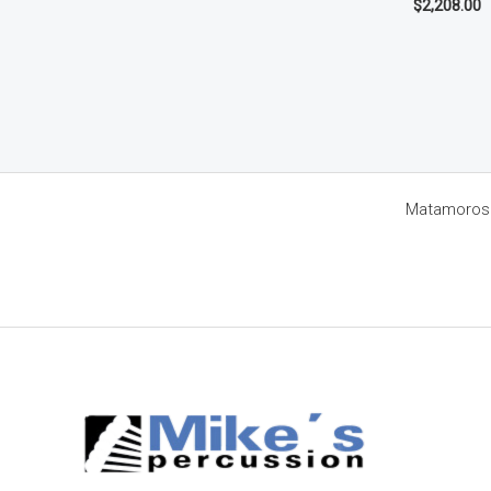
$
2,208.00
Matamoros 8