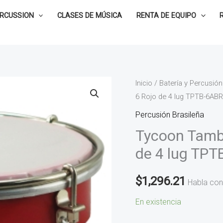
ERCUSSION
CLASES DE MÚSICA
RENTA DE EQUIPO
Tycoon
Inicio
/
Batería y Percusión
6 Rojo de 4 lug TPTB-6ABR
Tamborim
de
Percusión Brasileña
madera
Tycoon Tamb
de
de 4 lug TP
6
Rojo
$
1,296.21
Habla con
de
4
En existencia
lug