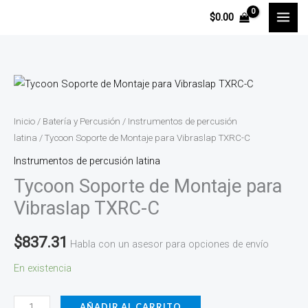
Ir
$
0.00
al
contenido
Tycoon
Soporte
de
Inicio
/
Batería y Percusión
/
Instrumentos de percusión
Montaje
latina
/ Tycoon Soporte de Montaje para Vibraslap TXRC-C
para
Instrumentos de percusión latina
Vibraslap
Tycoon Soporte de Montaje para
TXRC-
Vibraslap TXRC-C
C
cantidad
$
837.31
Habla con un asesor para opciones de envío
En existencia
AÑADIR AL CARRITO